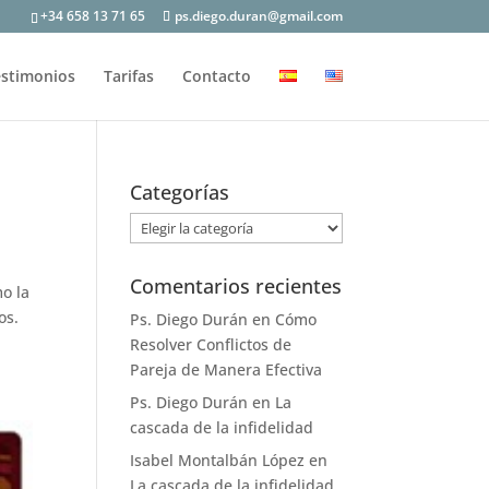
+34 658 13 71 65
ps.diego.duran@gmail.com
stimonios
Tarifas
Contacto
Categorías
Categorías
Comentarios recientes
mo la
os.
Ps. Diego Durán
en
Cómo
Resolver Conflictos de
Pareja de Manera Efectiva
Ps. Diego Durán
en
La
cascada de la infidelidad
Isabel Montalbán López
en
La cascada de la infidelidad