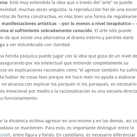
iona
. Está muy extendida la idea que a través del “arte” se puede
nsiedad, muchas veces angustia, la reproducción fiel de una esce
ientos de forma constructiva, es más bien una forma de regodearse
s manifestaciones artísticas
—
por lo menos a nivel terapéutico
—
lsiva el sufrimiento sobradamente conocido
. El arte sólo puede
ión de que existe una alternativa al drama interno y permite darle
ega a ser vislumbrado con claridad.
na herida psíquica puede jugar con la idea que goza de un nivel d
 asegurando por vía intelectual que entiende
completamente
su
rse en explicaciones racionales como “el agresor también ha sufri
ta hablar de cosas feas porque me hace mal» no ayuda a elaborar
, no alcanza con explicar los porqués ni los paraqués, es necesario
to emocional por medio a la racionalización es una secuela direct
su funcionamiento.
car la dinámica víctima-agresor en uno mismo y en los demás, así 
odavía se mantienen. Para esto, es importante distinguir entre lo
estalt
, entre figura y fondo. En castellano, es necesario diferenciar 