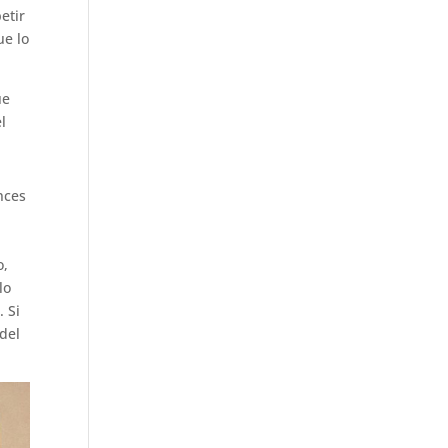
etir
ue lo
ue
l
nces
o,
lo
. Si
del