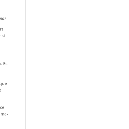
ma?
rt
 sí
n. Es
 que
o
ece
tima-