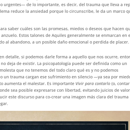
urgentes— de lo importante, es decir, del trauma que lleva a rep
blema reduce la ansiedad porque lo circunscribe, le da un marco q
para saber cuáles son las promesas, miedos o deseos que hacen q
l anzuelo. Estos talones de Aquiles generalmente se enmarcan en e
do al abandono, a un posible daño emocional o perdida de placer.
en detalle, si podemos darle forma a aquello que nos ocurre, ento
 no deja de existir. La psicopatología puede ser definida como un
 molesta que no tenemos del todo claro qué es y no podemos
o un trauma cargan ese sufrimiento en silencio —ya sea por mied
sto aumenta el malestar. Es importante
Vivir para contarlo
(o, contar
nde sea posible expresarse con libertad, evitando juicios de valor
ucir este discurso para co-crear una imagen más clara del trauma 
egar.