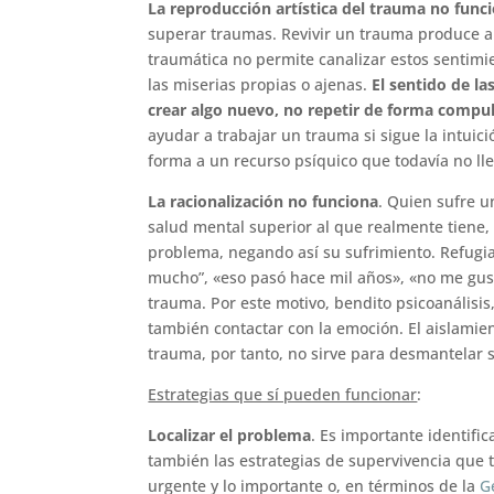
La reproducción artística del trauma no func
superar traumas. Revivir un trauma produce a
traumática no permite canalizar estos sentim
las miserias propias o ajenas.
El sentido de la
crear algo nuevo, no repetir de forma compu
ayudar a trabajar un trauma si sigue la intuic
forma a un recurso psíquico que todavía no ll
La racionalización no funciona
. Quien sufre u
salud mental superior al que realmente tiene,
problema, negando así su sufrimiento. Refugia
mucho”, «eso pasó hace mil años», «no me gus
trauma. Por este motivo, bendito psicoanálisis
también contactar con la emoción. El aislamien
trauma, por tanto, no sirve para desmantelar 
Estrategias que sí pueden funcionar
:
Localizar el problema
. Es importante identifi
también las estrategias de supervivencia que t
urgente y lo importante o, en términos de la
G