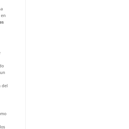
na
 en
es
e
do
 un
a del
como
los