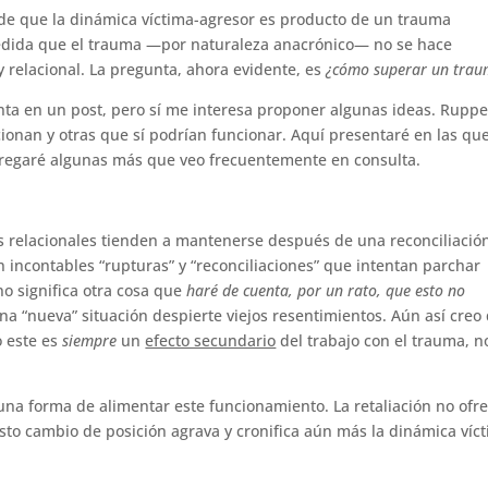
 de que la dinámica víctima-agresor es producto de un trauma
 medida que el trauma —por naturaleza anacrónico— no se hace
y relacional. La pregunta, ahora evidente, es
¿cómo superar un trau
a en un post, pero sí me interesa proponer algunas ideas. Ruppe
ionan y otras que sí podrían funcionar. Aquí presentaré en las que
gregaré algunas más que veo frecuentemente en consulta.
icos relacionales tienden a mantenerse después de una reconciliació
 incontables “rupturas” y “reconciliaciones” que intentan parchar
o significa otra cosa que
haré de cuenta, por un rato, que esto no
na “nueva” situación despierte viejos resentimientos. Aún así creo
o este es
siempre
un
efecto secundario
del trabajo con el trauma, n
s una forma de alimentar este funcionamiento. La retaliación no ofr
sto cambio de posición agrava y cronifica aún más la dinámica víc