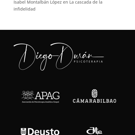
Isabel Montalbán López
en
La cascada de la
infidelidad