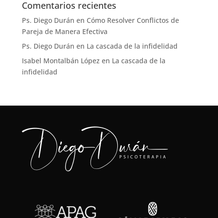
Comentarios recientes
Ps. Diego Durán
en
Cómo Resolver Conflictos de
Pareja de Manera Efectiva
Ps. Diego Durán
en
La cascada de la infidelidad
Isabel Montalbán López
en
La cascada de la
infidelidad