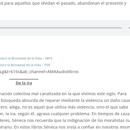
dad para aquellos que olvidan el pasado, abandonan el presente y
obre la Brevedad de la Vida – MP3
obre la Brevedad de la Vida – PDF
ULg&t=615s&ab_channel=AMAAudiolibros
De la ira
nación colectiva mal canalizada en la que vivimos este siglo. Para
 la búsqueda absurda de reparar mediante la violencia un daño cau
ero, alega, no es aquel que utiliza más violencia, sino el que sabe
n, la ira, según él, agrava cualquier problema. En tiempos de caza
cteres, Séneca nos recuerda que la indignación de los moralistas 
ntrario. En estos libros Séneca nos insta a confiar en nosotros mis