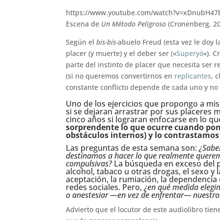
https://www.youtube.com/watch?v=xDnubH4
Escena de
Un Método Peligroso
(Cronenberg, 201
Según el
bis-bis-
abuelo Freud (esta vez le doy l
placer (y muerte) y el deber ser («
Superyó
«). 
parte del instinto de placer que necesita ser 
(si no queremos convertirnos en
replicantes
, 
constante conflicto depende de cada uno y no
Uno de los ejercicios que propongo a mis
si se dejaran arrastrar por sus placeres
cinco años si lograran enfocarse en lo qu
sorprendente lo que ocurre cuando pon
obstáculos internos) y lo contrastamos
Las preguntas de esta semana son:
¿Sabe
destinamos a hacer lo que realmente quere
compulsivas?
La búsqueda en exceso del p
alcohol, tabaco u otras drogas, el sexo y 
aceptación, la rumiación, la dependencia 
redes sociales. Pero,
¿en qué medida elegim
o anestesiar —en vez de enfrentar— nuestr
Advierto que el locutor de este audiolibro tie