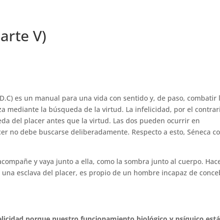
arte V)
nline
Psicoterapia de Pareja Bilingüe
Formación
Te
D.C) es un manual para una vida con sentido y, de paso, combatir 
za mediante la búsqueda de la virtud. La infelicidad, por el contrar
a del placer antes que la virtud. Las dos pueden ocurrir en
cer no debe buscarse deliberadamente. Respecto a esto, Séneca co
 acompañe y vaya junto a ella, como la sombra junto al cuerpo. Hac
s, una esclava del placer, es propio de un hombre incapaz de conce
licidad porque nuestro funcionamiento biológico y psíquico est