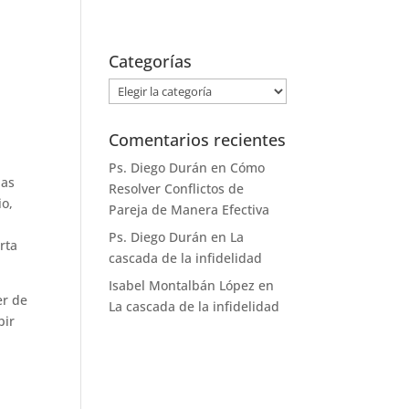
+34 658 13 71 65
ps.diego.duran@gmail.com
Categorías
stimonios
Tarifas
Contacto
Categorías
Comentarios recientes
Ps. Diego Durán
en
Cómo
las
Resolver Conflictos de
io,
Pareja de Manera Efectiva
Ps. Diego Durán
en
La
rta
cascada de la infidelidad
Isabel Montalbán López
en
er de
La cascada de la infidelidad
bir
á