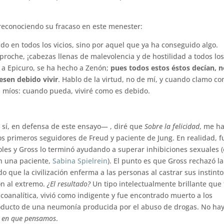
 reconociendo su fracaso en este menester:
do en todos los vicios, sino por aquel que ya ha conseguido algo.
proche, ¡cabezas llenas de malevolencia y de hostilidad a todos los
o a Epicuro, se ha hecho a Zenón;
pues todos estos éstos decían, n
esen debido vivir
. Hablo de la virtud, no de mí, y cuando clamo co
os míos: cuando pueda, viviré como es debido.
sí, en defensa de este ensayo— , diré que
Sobre la felicidad
, me h
os primeros seguidores de Freud y paciente de Jung. En realidad, f
roles y Gross lo terminó ayudando a superar inhibiciones sexuales (
 una paciente,
Sabina Spielrein
). El punto es que Gross rechazó la
o que la civilización enferma a las personas al castrar sus instinto
ión al extremo.
¿El resultado?
Un tipo intelectualmente brillante que
oanalítica, vivió como indigente y fue encontrado muerto a los
producto de una neumonía producida por el abuso de drogas. No ha
a en que pensamos
.