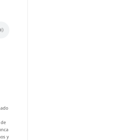
sado
 de
nunca
mos y