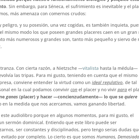
ento
. Sin embargo, para Séneca, el sufrimiento es inevitable y el pl
tamos, más amenaza con comernos crudos:
y peligro, y su posesión, una vez cogidas, es también inquieta, pue
el mismo modo los que poseen grandes placeres caen en un gran 
anto más numerosos y grandes son, tanto más pequeño y siervo de
.
ltranza. Con cierta razón, a Nietzsche —
vitalista
hasta la médula— 
revolvía las tripas. Para mi gusto, teniendo en cuenta que el mismo
presa, conviene entender la virtud como un
ideal regulativo
, de tal
sonal en la cual podamos convivir
con
el placer y no vivir
para
el pl
ene
ganas
(placer) y hacer —concienzudamente— lo que se
quiere
ero en la medida que nos acercamos, vamos ganando libertad.
 este audiolibro porque en algunos momentos, para mi gusto, el
a un sermón dominical. Entiendo que este libro puede ser
zarnos, ser constantes y disciplinados, pero tengo serias dudas qu
r evitado por completo. Lo cierto es que somos
Humanos, Demasiad