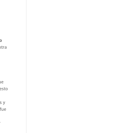
o
ntra
a
ue
esto
s y
 fue
y