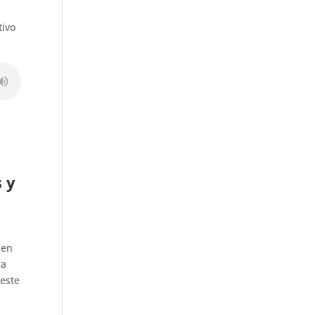
tivo
 y
 en
ca
 este