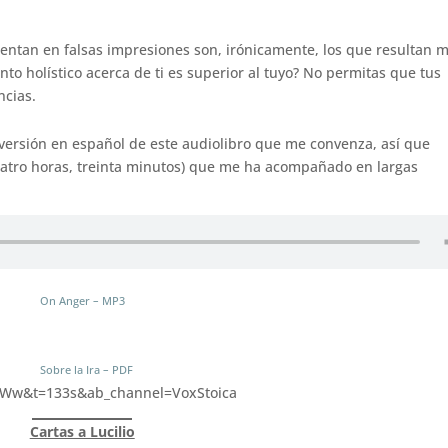
ntan en falsas impresiones son, irónicamente, los que resultan 
to holístico acerca de ti es superior al tuyo? No permitas que tus
cias.
ersión en español de este audiolibro que me convenza, así que
cuatro horas, treinta minutos) que me ha acompañado en largas
On Anger – MP3
Sobre la Ira – PDF
uWw&t=133s&ab_channel=VoxStoica
Cartas a Lucilio