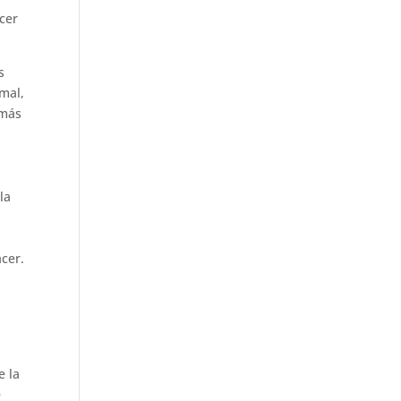
acer
s
mal,
 más
la
acer.
e la
o