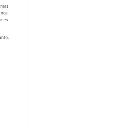
temas
 nos
r es
unto.