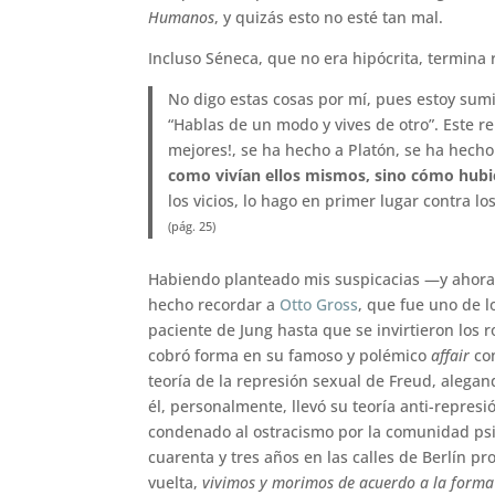
Humanos
, y quizás esto no esté tan mal.
Incluso Séneca, que no era hipócrita, termina
No digo estas cosas por mí, pues estoy sumi
“Hablas de un modo y vives de otro”. Este re
mejores!, se ha hecho a Platón, se ha hech
como vivían ellos mismos, sino cómo hubi
los vicios, lo hago en primer lugar contra l
(pág. 25)
Habiendo planteado mis suspicacias —y ahora 
hecho recordar a
Otto Gross
, que fue uno de l
paciente de Jung hasta que se invirtieron los 
cobró forma en su famoso y polémico
affair
con
teoría de la represión sexual de Freud, alegand
él, personalmente, llevó su teoría anti-repres
condenado al ostracismo por la comunidad psic
cuarenta y tres años en las calles de Berlín 
vuelta,
vivimos y morimos de acuerdo a la form