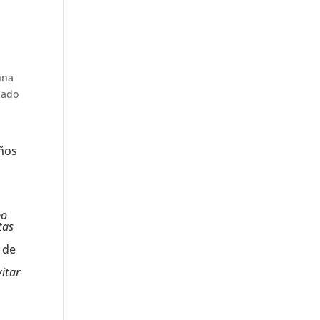
una
zado
años
po
tas
a de
itar