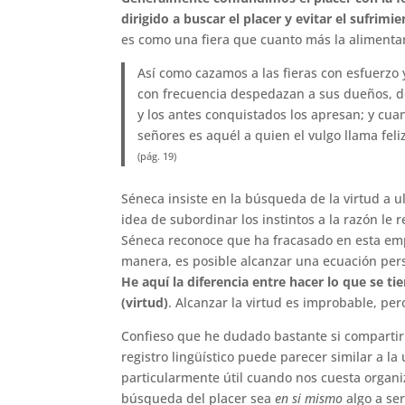
dirigido a buscar el placer y evitar el sufrimi
es como una fiera que cuanto más la alimen
Así como cazamos a las fieras con esfuerzo 
con frecuencia despedazan a sus dueños, d
y los antes conquistados los apresan; y cu
señores es aquél a quien el vulgo llama feliz
(pág. 19)
Séneca insiste en la búsqueda de la virtud a u
idea de subordinar los instintos a la razón le 
Séneca reconoce que ha fracasado en esta em
manera, es posible alcanzar una ecuación per
He aquí la diferencia entre hacer lo que se ti
(virtud)
. Alcanzar la virtud es improbable, p
Confieso que he dudado bastante si compartir
registro lingüístico puede parecer similar a l
particularmente útil cuando nos cuesta organi
búsqueda del placer sea
en si mismo
algo a se