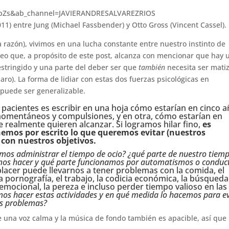
7bZs&ab_channel=JAVIERANDRESALVAREZRIOS
1) entre Jung (Michael Fassbender) y Otto Gross (Vincent Cassel).
a razón), vivimos en una lucha constante entre nuestro instinto de
Creo que, a propósito de este post, alcanza con mencionar que hay 
restringido y una parte del deber ser que
también
necesita ser mati
claro). La forma de lidiar con estas dos fuerzas psicológicas en
 puede ser generalizable.
 pacientes es escribir en una hoja cómo estarían en cinco 
 momentáneos y compulsiones, y en otra, cómo estarían en
e realmente quieren alcanzar. Si logramos hilar fino,
es
emos por escrito lo que queremos evitar (nuestros
 con nuestros objetivos.
mos administrar el tiempo de ocio? ¿qué parte de nuestro tiem
mos hacer y qué parte funcionamos por automatismos o conduc
lacer puede llevarnos a tener problemas con la comida, el
la pornografía, el trabajo, la codicia económica, la búsqued
emocional, la pereza e incluso perder tiempo valioso en las
os hacer estas actividades y en qué medida lo hacemos para ev
os problemas?
ne una voz calma y la música de fondo también es apacible, así que