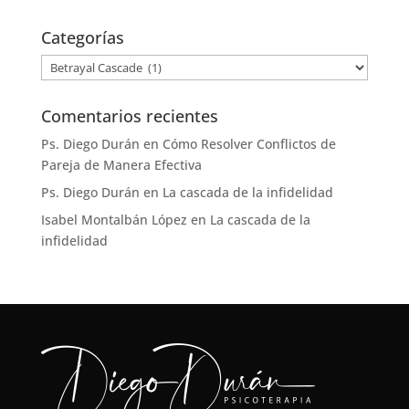
Categorías
Categorías
Comentarios recientes
Ps. Diego Durán
en
Cómo Resolver Conflictos de
Pareja de Manera Efectiva
Ps. Diego Durán
en
La cascada de la infidelidad
Isabel Montalbán López
en
La cascada de la
infidelidad