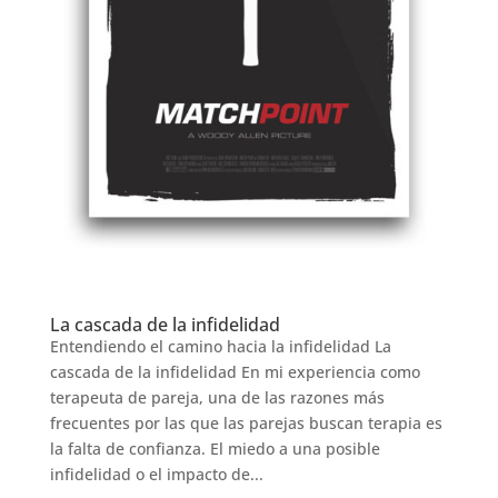
La cascada de la infidelidad
Entendiendo el camino hacia la infidelidad La
cascada de la infidelidad En mi experiencia como
terapeuta de pareja, una de las razones más
frecuentes por las que las parejas buscan terapia es
la falta de confianza. El miedo a una posible
infidelidad o el impacto de...