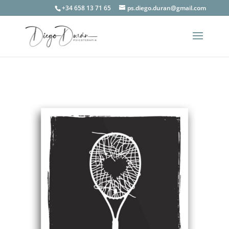
+34 658 13 71 65
ps.diego.duran@gmail.com