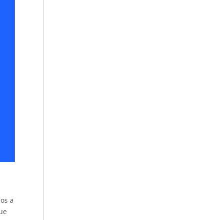
mos a
que