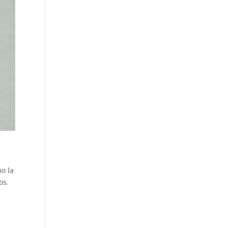
mo la
os.