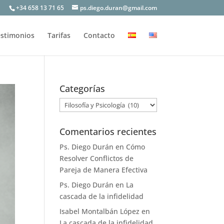
+34 658 13 71 65
ps.diego.duran@gmail.com
stimonios
Tarifas
Contacto
Categorías
Categorías
Comentarios recientes
Ps. Diego Durán
en
Cómo
Resolver Conflictos de
Pareja de Manera Efectiva
Ps. Diego Durán
en
La
cascada de la infidelidad
Isabel Montalbán López
en
La cascada de la infidelidad