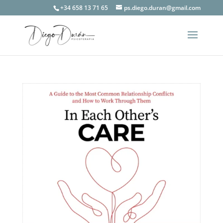
+34 658 13 71 65
ps.diego.duran@gmail.com