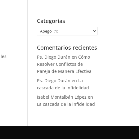
+34 658 13 71 65
ps.diego.duran@gmail.com
Categorías
stimonios
Tarifas
Contacto
Categorías
Comentarios recientes
bles
Ps. Diego Durán
en
Cómo
Resolver Conflictos de
Pareja de Manera Efectiva
Ps. Diego Durán
en
La
cascada de la infidelidad
Isabel Montalbán López
en
La cascada de la infidelidad