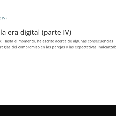
nline
Psicoterapia de Pareja Bilingüe
Formación
Te
a era digital (parte IV)
e IV) Hasta el momento, he escrito acerca de algunas consecuencias
s reglas del compromiso en las parejas y las expectativas inalcanza