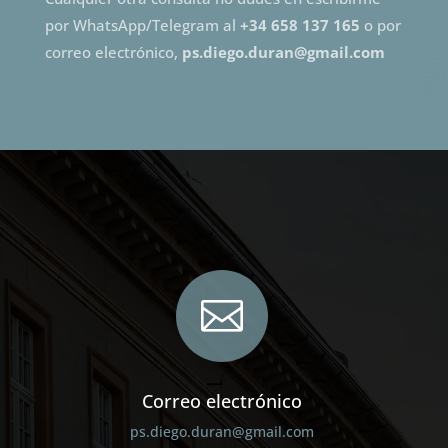
por WhatsApp/Telegram al
+34 658 137 165
o por
correo electrónico,
ps.diego.duran@gmail.com

Correo electrónico
ps.diego.duran@gmail.com